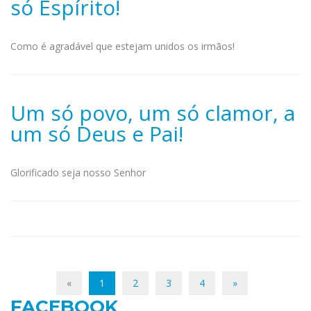
só Espírito!
Como é agradável que estejam unidos os irmãos!
Um só povo, um só clamor, a
um só Deus e Pai!
Glorificado seja nosso Senhor
«
1
2
3
4
»
FACEBOOK