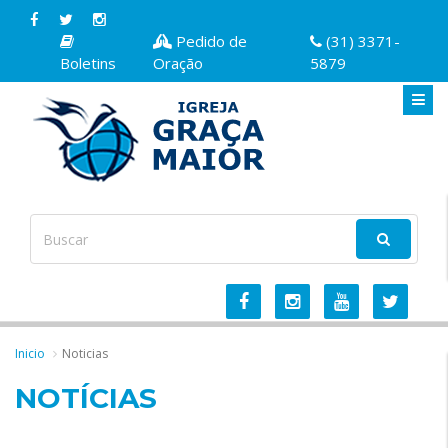
Pedido de
(31) 3371-
Boletins
Oração
5879
Inicio
Noticias
NOTÍCIAS