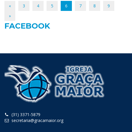
«
3
4
5
6
7
8
9
»
FACEBOOK
(31) 3371-5879
secretaria@gracamaior.org