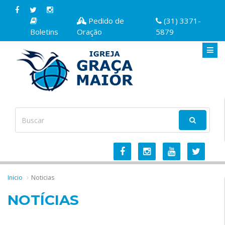
Pedido de
(31) 3371-
Boletins
Oração
5879
Inicio
Noticias
NOTÍCIAS